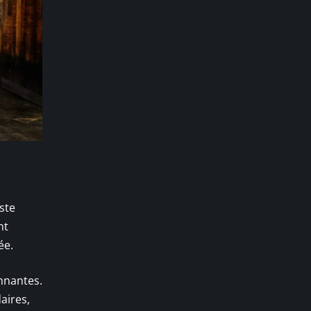
ste
nt
ée.
nnantes.
aires,