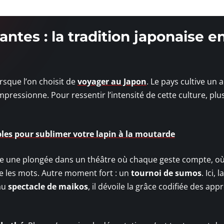
ntes : la tradition japonaise e
orsque l’on choisit de
voyager au Japon
. Le pays cultive un 
impressionne. Pour ressentir l’intensité de cette culture, plu
les pour sublimer votre lapin à la moutarde
e une plongée dans un théâtre où chaque geste compte, où
e les mots. Autre moment fort : un
tournoi de sumos
. Ici, 
 au
spectacle de maikos
, il dévoile la grâce codifiée des app