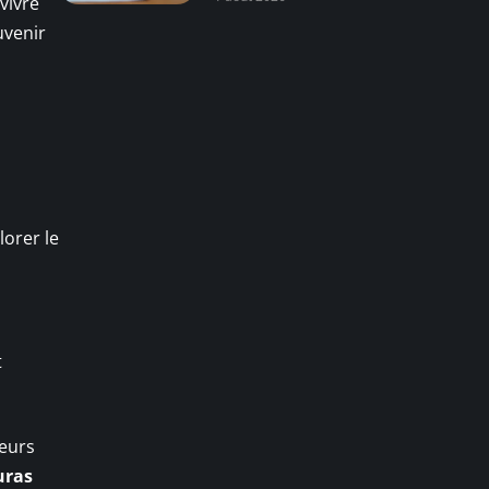
vivre
uvenir
lorer le
t
eurs
uras