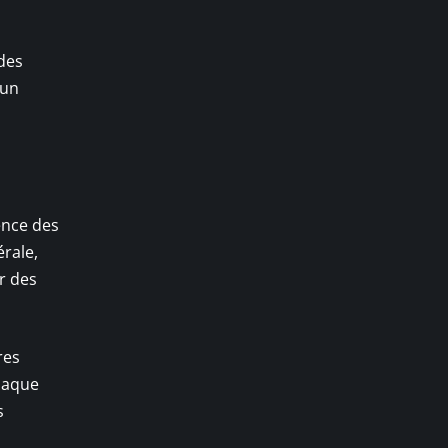
 des
’un
ence des
érale,
r des
res
chaque
s