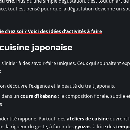
du thé
. Plus qu’une simple dégustation, c’est tout un art de 
ce, tout est pensé pour que la dégustation devienne un so
chez soi ? Voici des idées d'activités à faire
 cuisine japonaise
à s’initier à des savoir-faire uniques. Ceux qui souhaitent exp
:
 on découvre l’exigence et la beauté du trait japonais.
r dans un
cours d’ikebana
: la composition florale, subtile e
e.
 l’identité nippone. Partout, des
ateliers de cuisine
ouvrent l
s la rigueur du geste, à farcir des
gyozas
, à frire des
temp