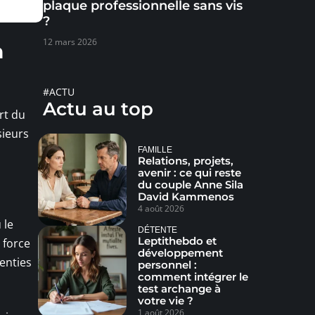
plaque professionnelle sans vis
?
12 mars 2026
n
#ACTU
Actu au top
art du
sieurs
FAMILLE
Relations, projets,
avenir : ce qui reste
du couple Anne Sila
David Kammenos
4 août 2026
 le
DÉTENTE
Leptithebdo et
la force
développement
renties
personnel :
comment intégrer le
test archange à
votre vie ?
1 août 2026