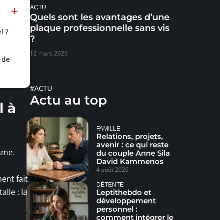
ACTU
Quels sont les avantages d’une
plaque professionnelle sans vis
l ?
?
12 mars 2026
 de
#ACTU
Actu au top
l à
FAMILLE
Relations, projets,
avenir : ce qui reste
sme.
du couple Anne Sila
David Kammenos
4 août 2026
ent fait
DÉTENTE
lle : la
Leptithebdo et
développement
personnel :
comment intégrer le