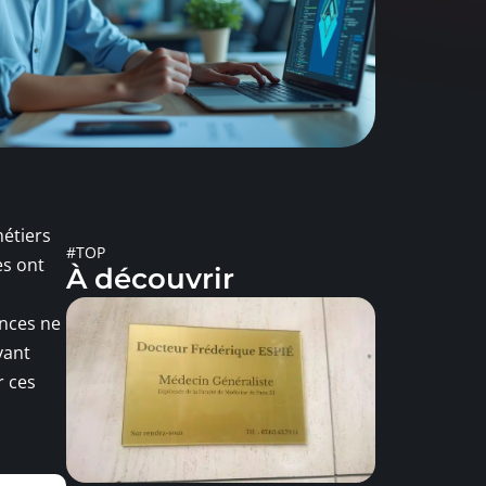
métiers
#TOP
es ont
À découvrir
ences ne
vant
r ces