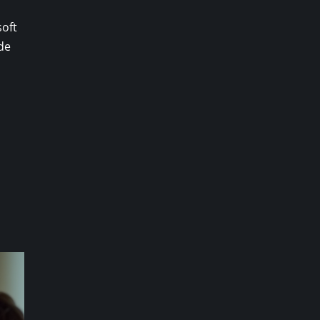
soft
 de