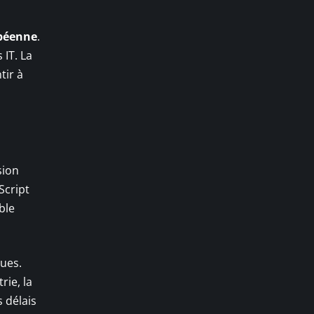
péenne
.
 IT. La
tir à
sion
Script
ble
ques.
rie, la
 délais