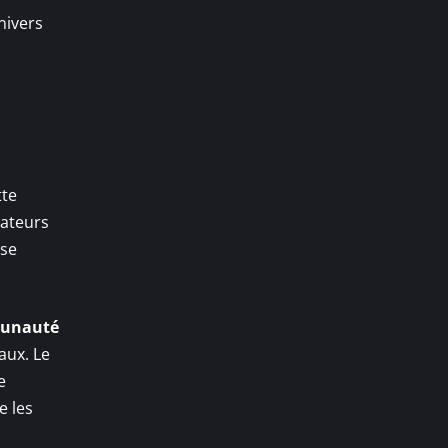
nivers
tte
rateurs
ise
munauté
aux. Le
e
e les