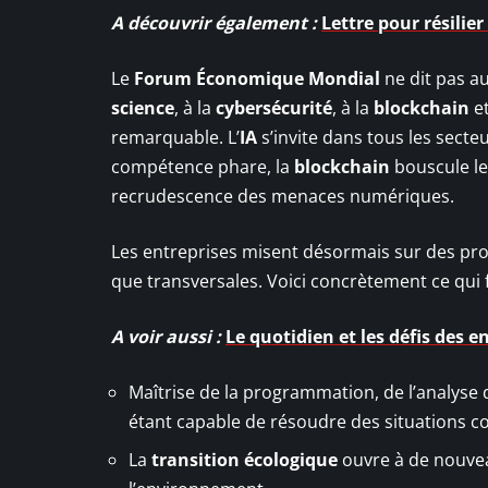
A découvrir également :
Lettre pour résilie
Le
Forum Économique Mondial
ne dit pas aut
science
, à la
cybersécurité
, à la
blockchain
e
remarquable. L’
IA
s’invite dans tous les sect
compétence phare, la
blockchain
bouscule le
recrudescence des menaces numériques.
Les entreprises misent désormais sur des pro
que transversales. Voici concrètement ce qui fa
A voir aussi :
Le quotidien et les défis des
Maîtrise de la programmation, de l’analyse 
étant capable de résoudre des situations 
La
transition écologique
ouvre à de nouveau