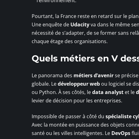
l’environnement.
Pourtant, la France reste en retard sur le p
Une enquête de
Udacity
va dans le même sens 
nécessité de s’adapter, de se former sans relâch
chaque étage des organisations.
Quels métiers en V dess
Le panorama des
métiers d’avenir
se précise 
globale. Le
développeur web
ou logiciel se d
ou Python. À ses côtés, le
data analyst
et le
d
levier de décision pour les entreprises.
Impossible de passer à côté du
spécialiste c
Avec la montée en puissance des objets conne
santé ou les villes intelligentes. Le
DevOps
flu