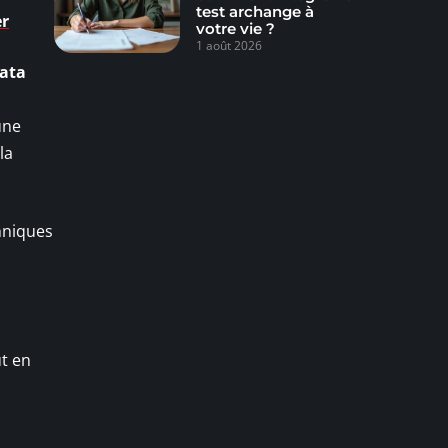
test archange à
er
votre vie ?
1 août 2026
ata
une
la
hniques
ut en