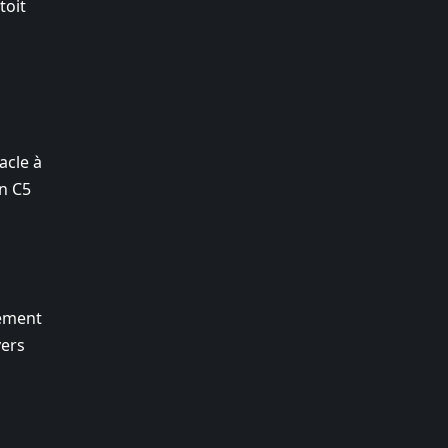
toit
acle à
ën C5
lement
vers