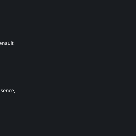
enault
ssence,