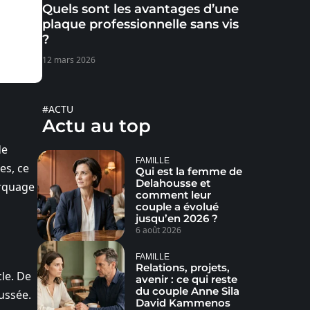
Quels sont les avantages d’une
plaque professionnelle sans vis
?
12 mars 2026
#ACTU
Actu au top
de
FAMILLE
es, ce
Qui est la femme de
Delahousse et
orquage
comment leur
couple a évolué
jusqu’en 2026 ?
6 août 2026
FAMILLE
Relations, projets,
cle. De
avenir : ce qui reste
du couple Anne Sila
ussée.
David Kammenos