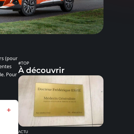
rs (pour
#TOP
ventes
À découvrir
le. Pour
ACTU