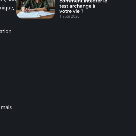
comment intégrer le
test archange à
unique,
votre vie ?
1 août 2026
ation
, mais