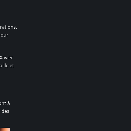
rations.
pour
Xavier
ille et
nt à
z des