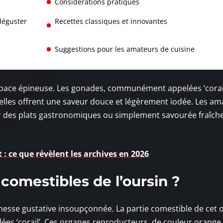
Considérations pratiques
déguster
Recettes classiques et innovantes
Suggestions pour les amateurs de cuisine
rapace épineuse. Les gonades, communément appelées ‘corail
f, elles offrent une saveur douce et légèrement iodée. Les a
r des plats gastronomiques ou simplement savourée fraîche
: ce que révèlent les archives en 2026
 comestibles de l’oursin ?
chesse gustative insoupçonnée. La partie comestible de cet 
ées ‘corail’. Ces organes reproducteurs, de couleur orange v