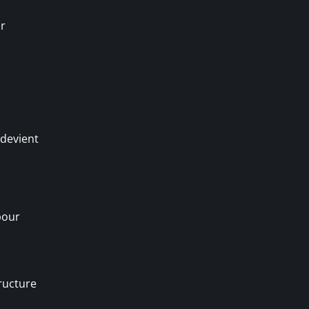
ur
 devient
pour
tructure