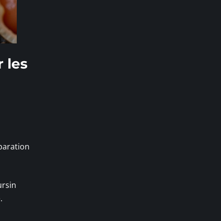
 les
paration
ursin
.