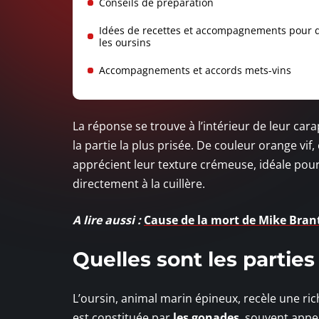
Conseils de préparation
Idées de recettes et accompagnements pour 
les oursins
Accompagnements et accords mets-vins
La réponse se trouve à l’intérieur de leur ca
la partie la plus prisée. De couleur orange vi
apprécient leur texture crémeuse, idéale pou
directement à la cuillère.
A lire aussi :
Cause de la mort de Mike Brant 
Quelles sont les parties
L’oursin, animal marin épineux, recèle une ri
est constituée par
les gonades
, souvent appel