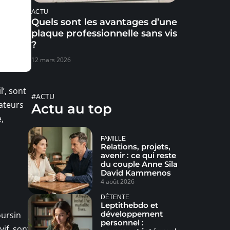
ACTU
Quels sont les avantages d’une
plaque professionnelle sans vis
?
12 mars 2026
’, sont
#ACTU
mateurs
Actu au top
,
FAMILLE
Relations, projets,
avenir : ce qui reste
du couple Anne Sila
David Kammenos
4 août 2026
DÉTENTE
Leptithebdo et
développement
oursin
personnel :
if, sont