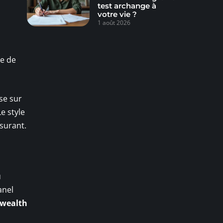
test archange à
votre vie ?
1 août 2026
re de
se sur
Le style
surant.
u
anel
 wealth