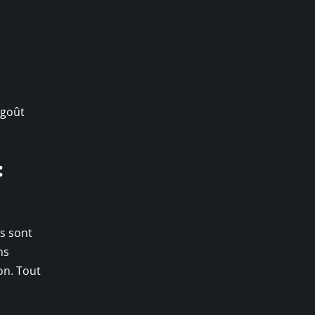
 goût
:
rs sont
ns
on. Tout