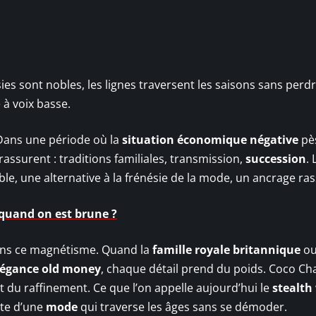
es sont nobles, les lignes traversent les saisons sans perd
e à voix basse.
Dans une période où la
situation économique négative
pè
rassurent : traditions familiales, transmission,
succession
. 
e, une alternative à la frénésie de la mode, un ancrage ras
quand on est brune ?
dans ce magnétisme. Quand la
famille royale britannique
o
légance old money
, chaque détail prend du poids. Coco Ch
t du raffinement. Ce que l’on appelle aujourd’hui le
stealth
ête d’une
mode
qui traverse les âges sans se démoder.