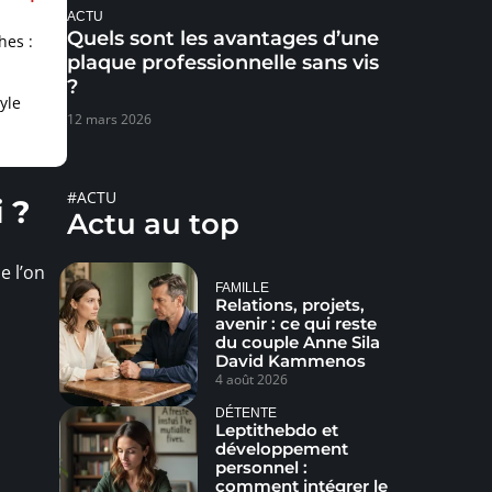
ACTU
Quels sont les avantages d’une
hes :
plaque professionnelle sans vis
?
yle
12 mars 2026
#ACTU
 ?
Actu au top
e l’on
FAMILLE
Relations, projets,
avenir : ce qui reste
du couple Anne Sila
David Kammenos
4 août 2026
DÉTENTE
Leptithebdo et
développement
personnel :
comment intégrer le