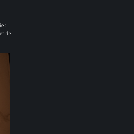
e :
et de