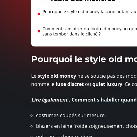
Pourquoi le style old money fascine autant au
Comment s’inspirer du look old money au quo
sans tomber dans le cliché ?
Pourquoi le style old m
Le
style old money
ne se soucie pas des modes 
nomme le
luxe discret
ou
quiet luxury
. Ce c
Lire également :
Comment s'habiller quand i
costumes coupés sur mesure,
blazers en laine froide soigneusement chois
pulls en cachemire doux,