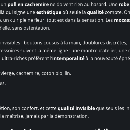
u un
pull en cachemire
ne doivent rien au hasard. Une
robe
ilà qui signe une
esthétique
où seule la
qualité
compte. O
 un cuir pleine fleur, tout est dans la sensation. Les
mocass
elle, sans ostentation.
 invisibles : boutons cousus à la main, doublures discrètes,
cessoires suivent la même ligne : une montre d’atelier, une 
ultra-riches préfèrent l’
intemporalité
à la nouveauté éph
 vierge, cachemire, coton bio, lin.
es.
tion, son confort, et cette
qualité invisible
que seuls les in
 la maîtrise, jamais par la démonstration.