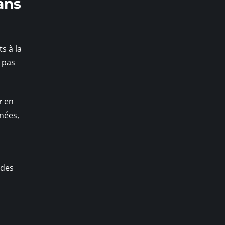
ans
ts à la
 pas
r
en
gnées,
 des