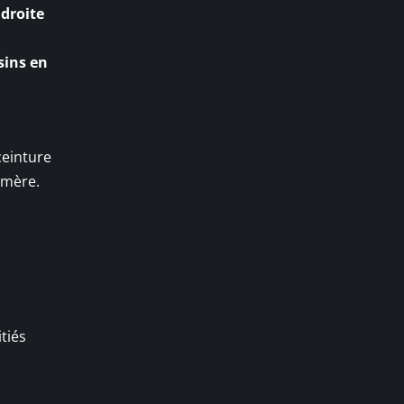
 droite
n
ins en
ceinture
émère.
itiés