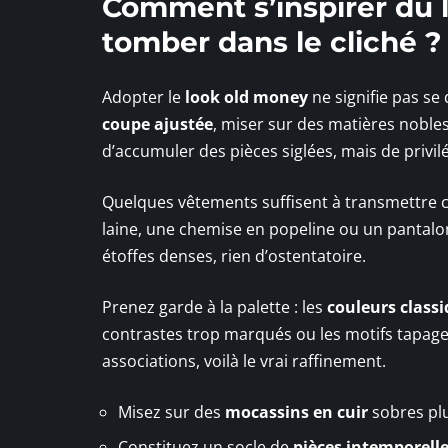
Comment s’inspirer du 
tomber dans le cliché ?
Adopter le
look old money
ne signifie pas se 
coupe ajustée
, miser sur des matières nobles
d’accumuler des pièces siglées, mais de privilégi
Quelques vêtements suffisent à transmettre 
laine, une chemise en popeline ou un pantalon b
étoffes denses, rien d’ostentatoire.
Prenez garde à la palette : les
couleurs class
contrastes trop marqués ou les motifs tapageur
associations, voilà le vrai raffinement.
Misez sur des
mocassins en cuir
sobres plu
Constituez un socle de
pièces intemporell