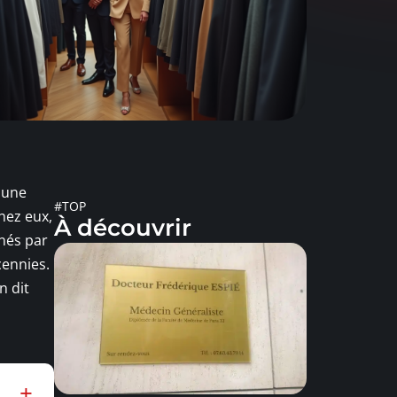
s une
#TOP
hez eux,
À découvrir
inés par
cennies.
n dit