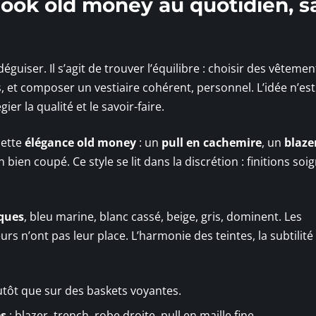
look old money au quotidien, s
déguiser. Il s’agit de trouver l’équilibre : choisir des vêtemen
, et composer un vestiaire cohérent, personnel. L’idée n’est
er la qualité et le savoir-faire.
cette
élégance old money
: un
pull en cachemire
, un
blaze
ien coupé. Ce style se lit dans la discrétion : finitions soi
iques
, bleu marine, blanc cassé, beige, gris, dominent. Les
s n’ont pas leur place. L’harmonie des teintes, la subtilité
tôt que sur des baskets voyantes.
es
: blazer, trench, robe droite, pull en maille fine.