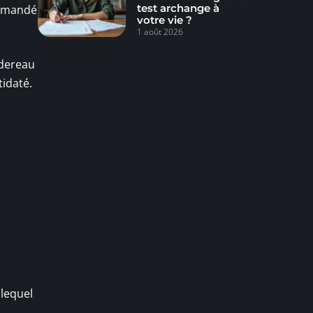
test archange à
ommandé,
votre vie ?
1 août 2026
rdereau
tidaté.
 lequel