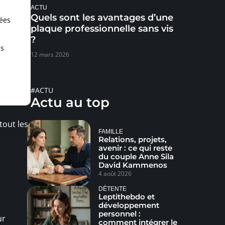
ACTU
Quels sont les avantages d’une
ées
plaque professionnelle sans vis
?
is
12 mars 2026
#ACTU
Actu au top
tout les
FAMILLE
Relations, projets,
avenir : ce qui reste
du couple Anne Sila
David Kammenos
4 août 2026
DÉTENTE
Leptithebdo et
développement
personnel :
ur
comment intégrer le