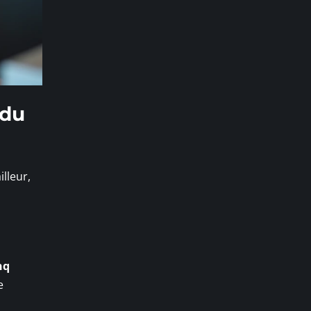
 du
lleur,
nq
e