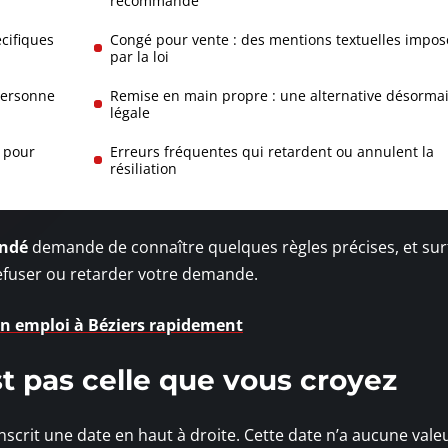
recommandé
écifiques
Congé pour vente : des mentions textuelles impos
par la loi
personne
Remise en main propre : une alternative désorma
légale
 pour
Erreurs fréquentes qui retardent ou annulent la
résiliation
andé
demande de connaître quelques règles précises, et sur
efuser ou retarder votre demande.
un emploi à Béziers rapidement
t pas celle que vous croyez
inscrit une date en haut à droite. Cette date n’a aucune vale