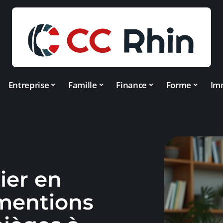
Entreprise
Famille
Finance
Forme
Im
lier en
mentions