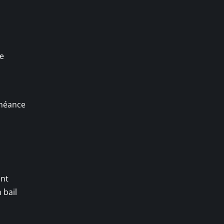
re
chéance
ent
 bail