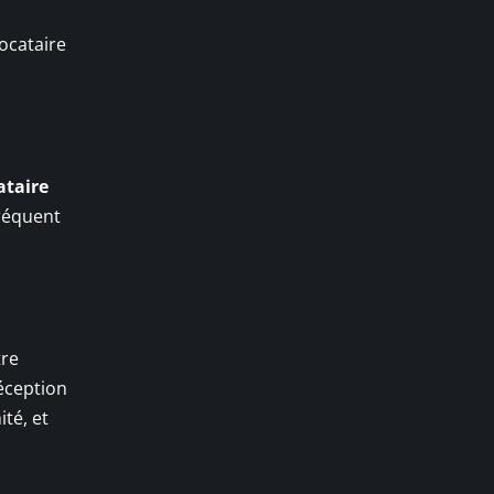
ocataire
ataire
fréquent
tre
éception
ité, et