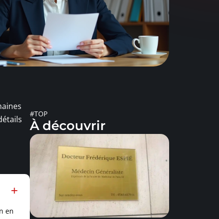
maines
#TOP
étails
À découvrir
on en