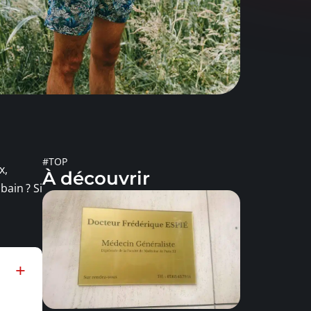
#TOP
x,
À découvrir
bain ? Si