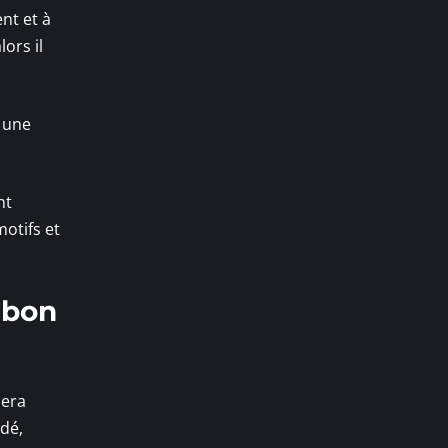
nt et à
ors il
 une
nt
otifs et
e bon
sera
dé,