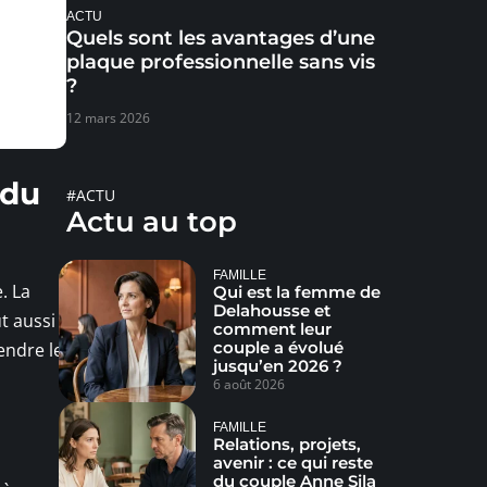
ACTU
Quels sont les avantages d’une
plaque professionnelle sans vis
?
12 mars 2026
 du
#ACTU
Actu au top
FAMILLE
. La
Qui est la femme de
Delahousse et
t aussi
comment leur
couple a évolué
endre le
jusqu’en 2026 ?
6 août 2026
FAMILLE
Relations, projets,
avenir : ce qui reste
du couple Anne Sila