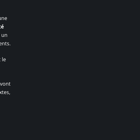
 une
té
r un
ents.
 le
 vont
xtes,