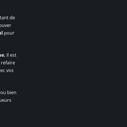
rtant de
rouver
al
pour
ue.
Il est
refaire
vec vos
, ou bien
gueurs