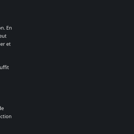
on. En
peut
rer et
suffit
de
ection