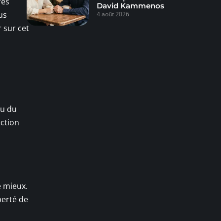
rès
David Kammenos
us
4 août 2026
 sur cet
au du
ection
e mieux.
berté de